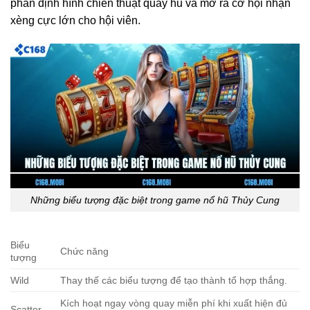
phần định hình chiến thuật quay hũ và mở ra cơ hội nhận
xèng cực lớn cho hội viên.
Những biểu tượng đặc biệt trong game nổ hũ Thủy Cung
Biểu
Chức năng
tượng
Wild
Thay thế các biểu tượng để tạo thành tổ hợp thắng.
Kích hoạt ngay vòng quay miễn phí khi xuất hiện đủ
Scatter