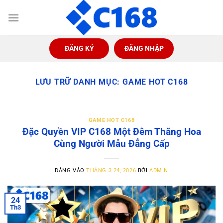
Bỏ
qua
nội
dung
ĐĂNG KÝ
ĐĂNG NHẬP
LƯU TRỮ DANH MỤC:
GAME HOT C168
GAME HOT C168
Đặc Quyền VIP C168 Một Đêm Thăng Hoa
Cùng Người Mẫu Đẳng Cấp
ĐĂNG VÀO
THÁNG 3 24, 2026
BỞI
ADMIN
24
Th3