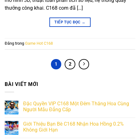
mô hình 3D, thuật toán phân tích số liệu, hệ thống quay
thưởng công khai. C168 com đã […]
TIẾP TỤC ĐỌC
→
Đăng trong
Game Hot C168
1
2
BÀI VIẾT MỚI
Đặc Quyền VIP C168 Một Đêm Thăng Hoa Cùng
Người Mẫu Đẳng Cấp
Giới Thiệu Bạn Bè C168 Nhận Hoa Hồng 0.2%
Không Giới Hạn