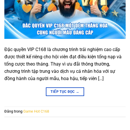
Đặc quyền VIP C168 là chương trình trải nghiệm cao cấp
được thiết kế riêng cho hội viên đạt điều kiện tổng nạp và
tổng cược theo tháng. Thay vì ưu đãi thông thường,
chương trình tập trung vào dịch vụ cá nhân hóa với sự
đồng hành của người mẫu, hoa hậu, tiếp viên […]
TIẾP TỤC ĐỌC
→
Đăng trong
Game Hot C168