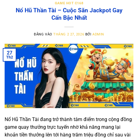
GAME HOT C168
Nổ Hũ Thần Tài – Cuộc Săn Jackpot Gay
Cấn Bậc Nhất
ĐĂNG VÀO
THÁNG 2 27, 2026
BỞI
ADMIN
27
Th2
Nổ Hũ Thần Tài đang trở thành tâm điểm trong cộng đồng
game quay thưởng trực tuyến nhờ khả năng mang lại
khoản tiền thưởng lên tới hàng trăm triệu đồng chỉ sau vài