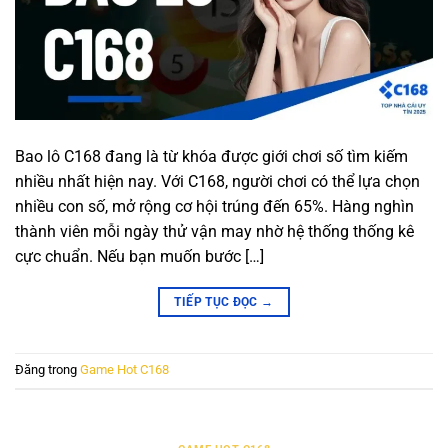
Bao lô C168 đang là từ khóa được giới chơi số tìm kiếm
nhiều nhất hiện nay. Với C168, người chơi có thể lựa chọn
nhiều con số, mở rộng cơ hội trúng đến 65%. Hàng nghìn
thành viên mỗi ngày thử vận may nhờ hệ thống thống kê
cực chuẩn. Nếu bạn muốn bước […]
TIẾP TỤC ĐỌC
→
Đăng trong
Game Hot C168