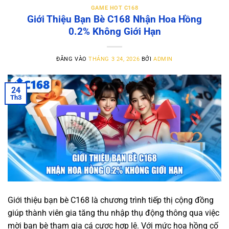
GAME HOT C168
Giới Thiệu Bạn Bè C168 Nhận Hoa Hồng
0.2% Không Giới Hạn
ĐĂNG VÀO
THÁNG 3 24, 2026
BỞI
ADMIN
24
Th3
Giới thiệu bạn bè C168 là chương trình tiếp thị cộng đồng
giúp thành viên gia tăng thu nhập thụ động thông qua việc
mời bạn bè tham gia cá cược hợp lệ. Với mức hoa hồng cố