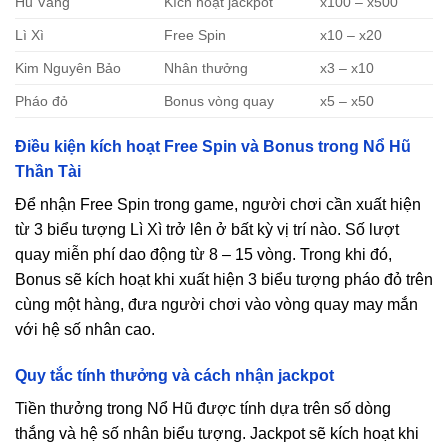
Hũ Vàng
Kích hoạt jackpot
x100 – x500
Lì Xì
Free Spin
x10 – x20
Kim Nguyên Bảo
Nhân thưởng
x3 – x10
Pháo đỏ
Bonus vòng quay
x5 – x50
Điều kiện kích hoạt Free Spin và Bonus trong Nổ Hũ
Thần Tài
Để nhận Free Spin trong game, người chơi cần xuất hiện
từ 3 biểu tượng Lì Xì trở lên ở bất kỳ vị trí nào. Số lượt
quay miễn phí dao động từ 8 – 15 vòng. Trong khi đó,
Bonus sẽ kích hoạt khi xuất hiện 3 biểu tượng pháo đỏ trên
cùng một hàng, đưa người chơi vào vòng quay may mắn
với hệ số nhân cao.
Quy tắc tính thưởng và cách nhận jackpot
Tiền thưởng trong
Nổ Hũ
được tính dựa trên số dòng
thắng và hệ số nhân biểu tượng. Jackpot sẽ kích hoạt khi