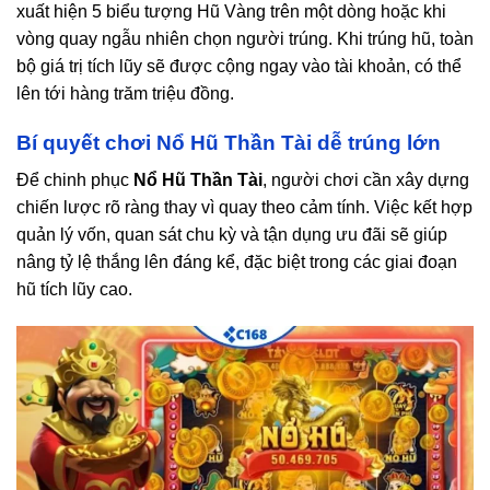
xuất hiện 5 biểu tượng Hũ Vàng trên một dòng hoặc khi
vòng quay ngẫu nhiên chọn người trúng. Khi trúng hũ, toàn
bộ giá trị tích lũy sẽ được cộng ngay vào tài khoản, có thể
lên tới hàng trăm triệu đồng.
Bí quyết chơi Nổ Hũ Thần Tài dễ trúng lớn
Để chinh phục
Nổ Hũ Thần Tài
, người chơi cần xây dựng
chiến lược rõ ràng thay vì quay theo cảm tính. Việc kết hợp
quản lý vốn, quan sát chu kỳ và tận dụng ưu đãi sẽ giúp
nâng tỷ lệ thắng lên đáng kể, đặc biệt trong các giai đoạn
hũ tích lũy cao.