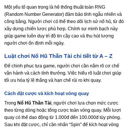
Một yếu tố quan trọng là hệ thống thuật toán RNG
(Random Number Generator) đảm bảo tính ngẫu nhiên và
công bằng. Người chơi có thể theo dõi lịch sử nổ hũ, từ đó
xây dựng chiến lược phù hợp. Chính sự minh bạch này
giúp game luôn duy trì độ tin cậy cao và thu hút lượng
người chơi ổn định mỗi ngày.
Luật chơi Nổ Hũ Thần Tài chi tiết từ A – Z
Để chinh phục tựa game
, người chơi cần nắm rõ cơ chế
vận hành và cách tính thưởng. Việc hiểu rõ luật chơi giúp
tối ưu hóa tỷ lệ thắng và hạn chế rủi ro khi quay.
Cách đặt cược và kích hoạt vòng quay
Trong
Nổ Hũ Thần Tài
, người chơi lựa chọn mức cược
theo từng dòng hoặc tổng cược toàn vòng quay. Mỗi lượt
quay có thể dao động từ 1.000đ đến 100.000đ tùy phòng.
Sau khi đặt cược, chỉ cần nhấn “Spin” để kích hoạt vòng