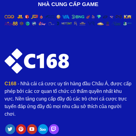
NHÀ CUNG CẤP GAME
C168
- Nhà cái cá cược uy tín hàng đầu Châu Á, được cấp
phép bởi các cơ quan tổ chức có thẩm quyền nhất khu
vực. Nền tảng cung cấp đầy đủ các trò chơi cá cược trực
tuyến đáp ứng đầy đủ mọi nhu cầu sở thích của người
chơi.