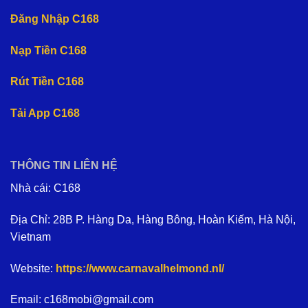
Đăng Nhập C168
Nạp Tiền C168
Rút Tiền C168
Tải App C168
THÔNG TIN LIÊN HỆ
Nhà cái: C168
Địa Chỉ: 28B P. Hàng Da, Hàng Bông, Hoàn Kiếm, Hà Nội,
Vietnam
Website:
https://www.carnavalhelmond.nl/
Email:
c168mobi@gmail.com