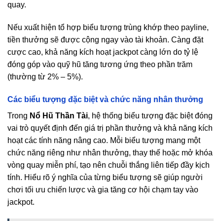
quay.
Nếu xuất hiện tổ hợp biểu tượng trùng khớp theo payline,
tiền thưởng sẽ được cộng ngay vào tài khoản. Càng đặt
cược cao, khả năng kích hoạt jackpot càng lớn do tỷ lệ
đóng góp vào quỹ hũ tăng tương ứng theo phần trăm
(thường từ 2% – 5%).
Các biểu tượng đặc biệt và chức năng nhân thưởng
Trong
Nổ Hũ Thần Tài
, hệ thống biểu tượng đặc biệt đóng
vai trò quyết định đến giá trị phần thưởng và khả năng kích
hoạt các tính năng nâng cao. Mỗi biểu tượng mang một
chức năng riêng như nhân thưởng, thay thế hoặc mở khóa
vòng quay miễn phí, tạo nên chuỗi thắng liên tiếp đầy kịch
tính. Hiểu rõ ý nghĩa của từng biểu tượng sẽ giúp người
chơi tối ưu chiến lược và gia tăng cơ hội chạm tay vào
jackpot.