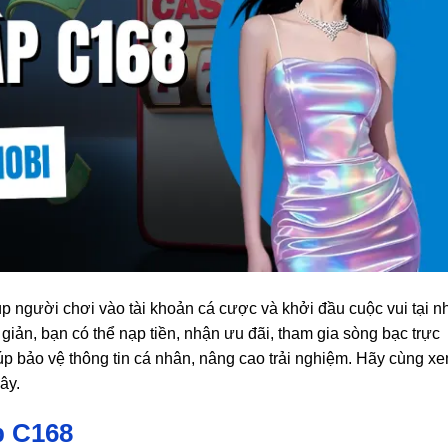
iúp người chơi vào tài khoản cá cược và khởi đầu cuộc vui tại n
giản, bạn có thể nạp tiền, nhận ưu đãi, tham gia sòng bạc trực
iúp bảo vệ thông tin cá nhân, nâng cao trải nghiệm. Hãy cùng x
đây.
p C168