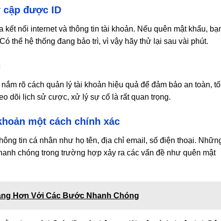
y cập được ID
a kết nối internet và thông tin tài khoản. Nếu quên mật khẩu, bạ
ó thể hệ thống đang bảo trì, vì vậy hãy thử lại sau vài phút.
c
nắm rõ cách quản lý tài khoản hiệu quả để đảm bảo an toàn, tố
eo dõi lịch sử cược, xử lý sự cố là rất quan trọng.
 khoản một cách chính xác
hông tin cá nhân như họ tên, địa chỉ email, số điện thoại. Nhữn
 nhanh chóng trong trường hợp xảy ra các vấn đề như quên mật
àng Hơn Với Các Bước Nhanh Chóng