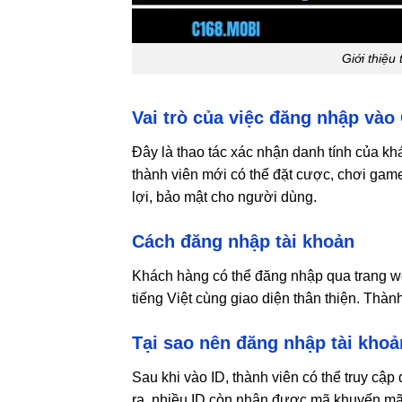
Giới thiệ
Vai trò của việc đăng nhập vào
Đây là thao tác xác nhận danh tính của kh
thành viên mới có thể đặt cược, chơi gam
lợi, bảo mật cho người dùng.
Cách đăng nhập tài khoản
Khách hàng có thể đăng nhập qua trang w
tiếng Việt cùng giao diện thân thiện. Thàn
Tại sao nên đăng nhập tài kho
Sau khi vào ID, thành viên có thể truy cậ
ra, nhiều ID còn nhận được mã khuyến mãi