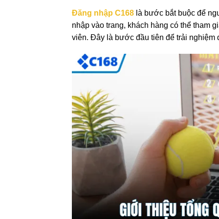
Đăng nhập C168
là bước bắt buộc để ngư
nhập vào trang, khách hàng có thể tham gia
viên. Đây là bước đầu tiên để trải nghiệm 