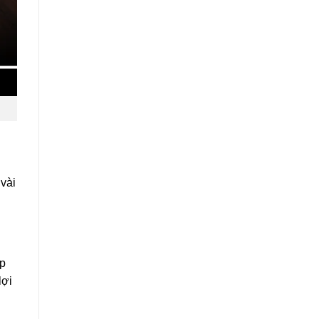
 vài
ập
lợi