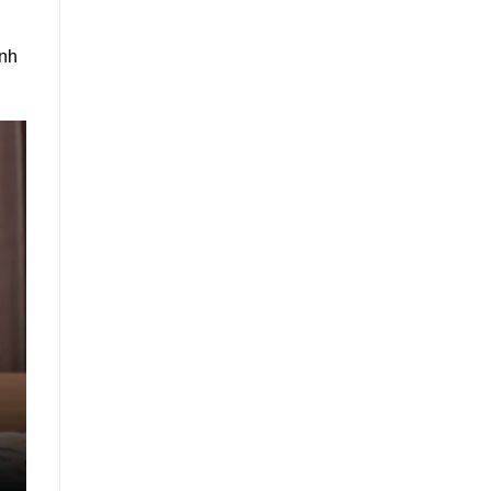
g
ành