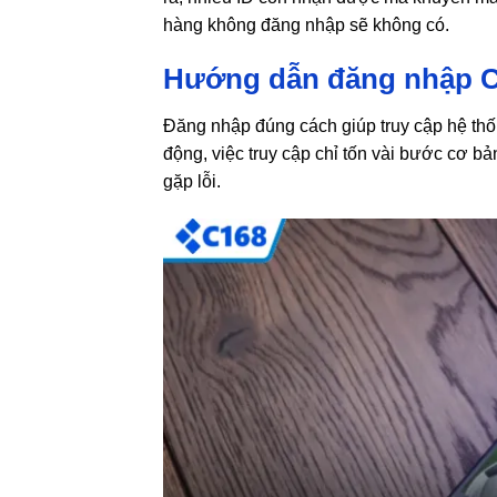
hàng không đăng nhập sẽ không có.
Hướng dẫn đăng nhập C
Đăng nhập đúng cách giúp truy cập hệ thố
động, việc truy cập chỉ tốn vài bước cơ b
gặp lỗi.