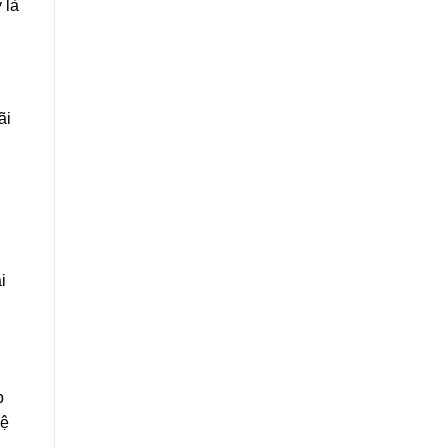
 là
ãi
,
i
p
vệ