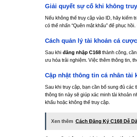
Giải quyết sự cố khi không tru
Nếu không thể truy cập vào ID, hãy kiểm tr
có thể nhấn “Quên mật khẩu” để phục hồi. C
Cách quản lý tài khoản cá cượ
Sau khi
đăng nhập C168
thành công, cần 
ưu hóa trải nghiệm. Việc thêm thông tin, th
Cập nhật thông tin cá nhân tài
Sau khi truy cập, bạn cần bổ sung đủ các t
thông tin này sẽ giúp xác minh tài khoản
khẩu hoặc không thể truy cập.
Xen thêm
Cách Đăng Ký C168 Dễ D