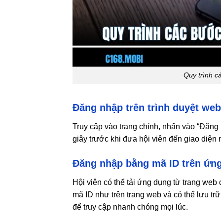
Quy trình c
Đăng nhập trên trình duyệt web
Truy cập vào trang chính, nhấn vào “Đăng n
giây trước khi đưa hội viên đến giao diệ
Đăng nhập bằng mã ID trên ứn
Hội viên có thể tải ứng dụng từ trang web
mã ID như trên trang web và có thể lưu tr
để truy cập nhanh chóng mọi lúc.