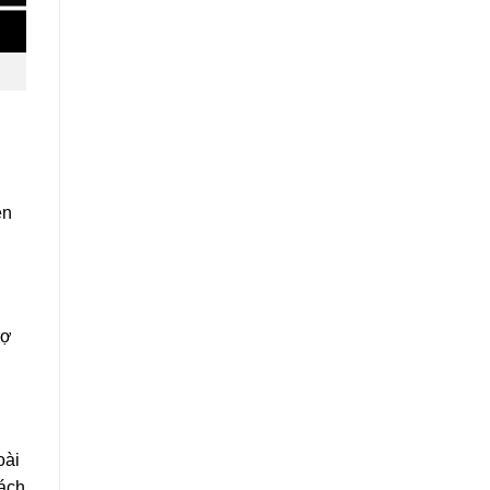
ền
rợ
oài
hách