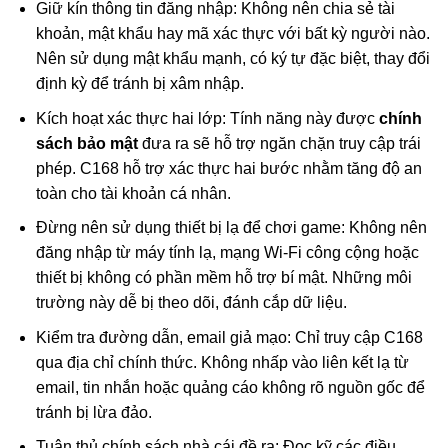
Giữ kín thông tin đăng nhập: Không nên chia sẻ tài
khoản, mật khẩu hay mã xác thực với bất kỳ người nào.
Nên sử dụng mật khẩu mạnh, có ký tự đặc biệt, thay đổi
định kỳ để tránh bị xâm nhập.
Kích hoạt xác thực hai lớp: Tính năng này được
chính
sách bảo mật
đưa ra sẽ hỗ trợ ngăn chặn truy cập trái
phép. C168 hỗ trợ xác thực hai bước nhằm tăng độ an
toàn cho tài khoản cá nhân.
Đừng nên sử dụng thiết bị lạ để chơi game: Không nên
đăng nhập từ máy tính lạ, mạng Wi-Fi công cộng hoặc
thiết bị không có phần mềm hỗ trợ bí mật. Những môi
trường này dễ bị theo dõi, đánh cắp dữ liệu.
Kiểm tra đường dẫn, email giả mạo: Chỉ truy cập C168
qua địa chỉ chính thức. Không nhấp vào liên kết lạ từ
email, tin nhắn hoặc quảng cáo không rõ nguồn gốc để
tránh bị lừa đảo.
Tuân thủ chính sách nhà cái đề ra: Đọc kỹ các điều