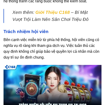
hệ thống tránh các ràng buộc không thể kiểm soát.
Xem thêm:
Giới Thiệu C168
– Bí Mật
Vượt Trội Làm Nên Sân Chơi Triệu Đô
Trách nhiệm hội viên
Bên cạnh việc miễn trừ từ phía hệ thống, hội viên cũng có
nghĩa vụ rõ ràng khi tham gia dịch vụ. Việc tuân thủ các
quy định không chỉ giúp bảo vệ quyền lợi cá nhân mà còn
duy trì sự ổn định chung.