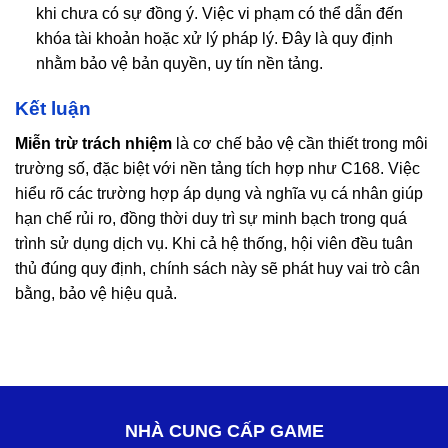
khi chưa có sự đồng ý. Việc vi phạm có thể dẫn đến
khóa tài khoản hoặc xử lý pháp lý. Đây là quy định
nhằm bảo vệ bản quyền, uy tín nền tảng.
Kết luận
Miễn trừ trách nhiệm
là cơ chế bảo vệ cần thiết trong môi
trường số, đặc biệt với nền tảng tích hợp như C168. Việc
hiểu rõ các trường hợp áp dụng và nghĩa vụ cá nhân giúp
hạn chế rủi ro, đồng thời duy trì sự minh bạch trong quá
trình sử dụng dịch vụ. Khi cả hệ thống, hội viên đều tuân
thủ đúng quy định, chính sách này sẽ phát huy vai trò cân
bằng, bảo vệ hiệu quả.
NHÀ CUNG CẤP GAME